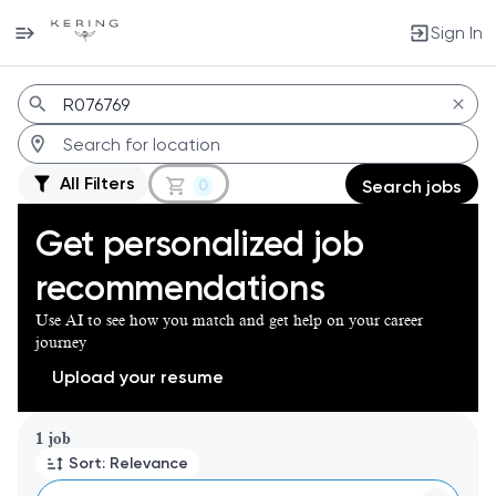
Sign In
Jobs
All Filters
0
Search jobs
Get personalized job
recommendations
Use AI to see how you match and get help on your career
journey
Upload your resume
Page 1 of 1
1 job
Sort: Relevance